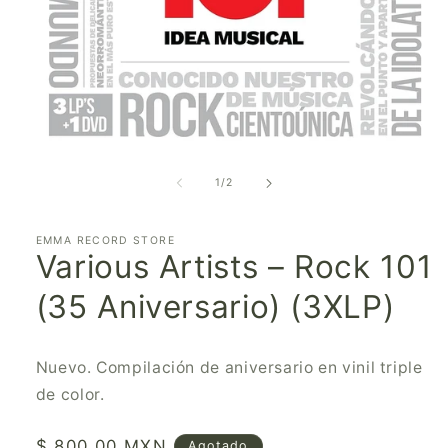
Abrir
elemento
multimedia
de
1
/
2
1
en
una
ventana
EMMA RECORD STORE
Various Artists – Rock 101
modal
(35 Aniversario) (3XLP)
Nuevo. Compilación de aniversario en vinil triple
de color.
Precio
$ 800.00 MXN
Agotado