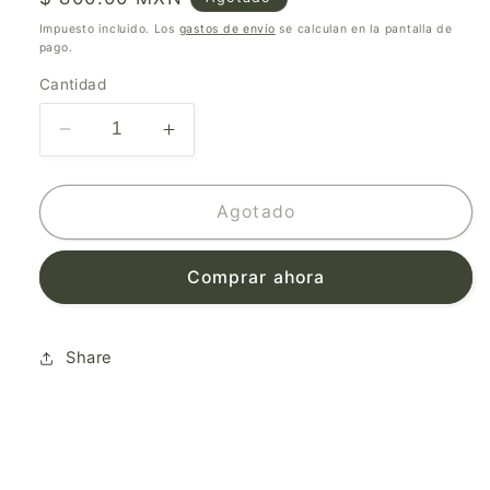
habitual
Impuesto incluido. Los
gastos de envío
se calculan en la pantalla de
pago.
Cantidad
Reducir
Aumentar
cantidad
cantidad
para
para
Various
Various
Agotado
Artists
Artists
–
–
Comprar ahora
Rock
Rock
101
101
(35
(35
Aniversario)
Aniversario)
Share
(3XLP)
(3XLP)