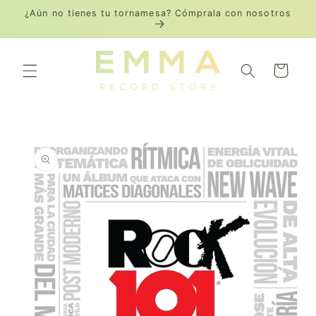
Ir
¿Aún no tienes tu tornamesa? Cómprala con nosotros
directamente
al contenido
Carrito
Ir
directamente
a la
información
del producto