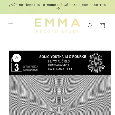
Ir
¿Aún no tienes tu tornamesa? Cómprala con nosotros
directamente
al contenido
Carrito
Ir
directamente
a la
información
del producto