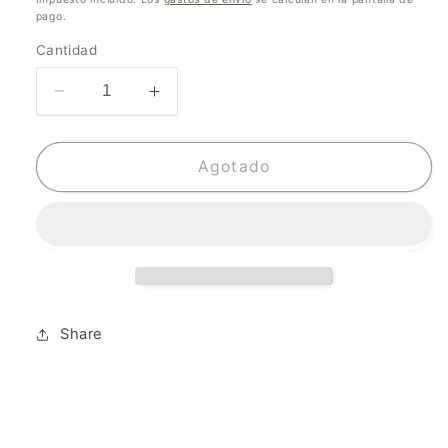
pago.
Cantidad
Reducir
Aumentar
cantidad
cantidad
para
para
Sonic
Sonic
Agotado
Youth
Youth
&amp;
&amp;
Jim
Jim
O&#39;Rourke
O&#39;Rourke
–
–
Invito
Invito
Al
Al
Share
Cielo
Cielo