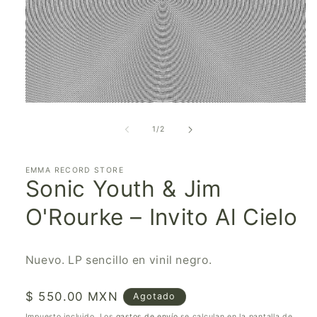
Abrir
elemento
multimedia
de
1
/
2
1
en
una
ventana
EMMA RECORD STORE
Sonic Youth & Jim
modal
O'Rourke – Invito Al Cielo
Nuevo. LP sencillo en vinil negro.
Precio
$ 550.00 MXN
Agotado
habitual
Impuesto incluido. Los
gastos de envío
se calculan en la pantalla de