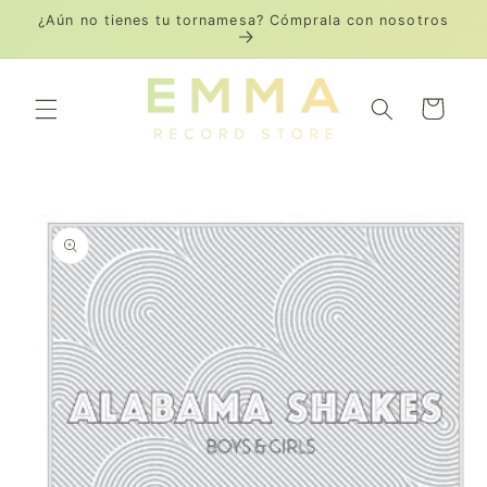
Ir
¿Aún no tienes tu tornamesa? Cómprala con nosotros
directamente
al contenido
Carrito
Ir
directamente
a la
información
del producto