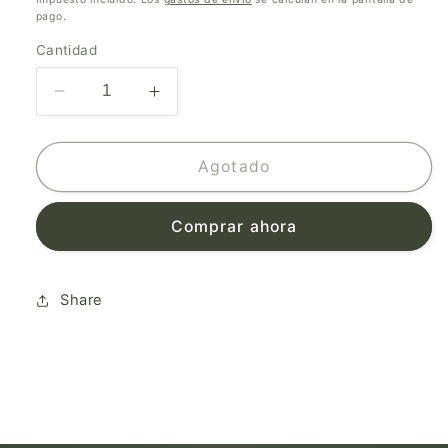
pago.
Cantidad
Reducir
Aumentar
cantidad
cantidad
para
para
Alabama
Alabama
Agotado
Shakes
Shakes
-
-
Comprar ahora
Boys
Boys
&amp;
&amp;
Girls
Girls
Share